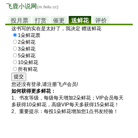
飞鹿小说网
(m.feilu.cc)
投月票
打赏
催更
送鲜花
评价
这书写的实在是太好了，我决定 赠送鲜花
1朵鲜花票
2朵鲜花
3朵鲜花
5朵鲜花
10朵鲜花
所有鲜花
您还没有登录,请注册飞卢会员!
如何获得更多鲜花：
1、书友等级，每级每天增加2朵鲜花；VIP会员每天
多获得10朵鲜花，高级VIP每天多获得15朵鲜花！
2、重要提示：每投1朵鲜花增加您1点书友经验！