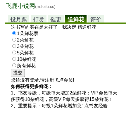
飞鹿小说网
(m.feilu.cc)
投月票
打赏
催更
送鲜花
评价
这书写的实在是太好了，我决定 赠送鲜花
1朵鲜花票
2朵鲜花
3朵鲜花
5朵鲜花
10朵鲜花
所有鲜花
您还没有登录,请注册飞卢会员!
如何获得更多鲜花：
1、书友等级，每级每天增加2朵鲜花；VIP会员每天
多获得10朵鲜花，高级VIP每天多获得15朵鲜花！
2、重要提示：每投1朵鲜花增加您1点书友经验！