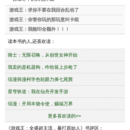
游戏王：求你不要在我回合乱动了
游戏王：你管你玩的那玩意叫卡组
游戏王：我能印全额外！！！
读本书的人,还喜欢读：
骑士：无限召唤，从创世女神开始
我卖的是机器狗，咋给装上步枪了
综漫韩漫柯学色轮眼力捧七尾茜
星穹铁道：我在仙舟开发手游
综漫：开局丰饶令使，赐福万界
更多喜欢读的>>
《游戏王：全盛超主流，暴打原始人》书评区：