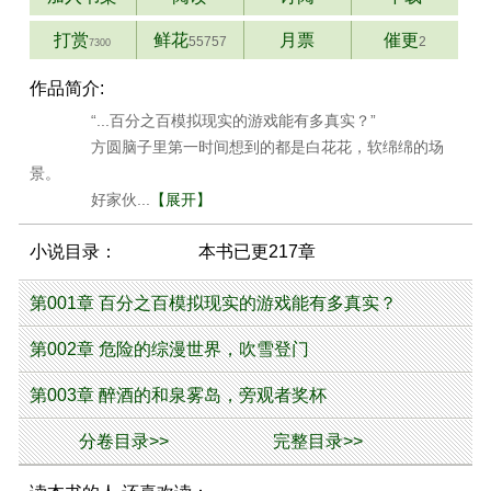
打赏
鲜花
月票
催更
55757
2
7300
作品简介:
“...百分之百模拟现实的游戏能有多真实？”
方圆脑子里第一时间想到的都是白花花，软绵绵的场
景。
好家伙...
【展开】
小说目录：
本书已更217章
第001章 百分之百模拟现实的游戏能有多真实？
第002章 危险的综漫世界，吹雪登门
第003章 醉酒的和泉雾岛，旁观者奖杯
分卷目录>>
完整目录>>