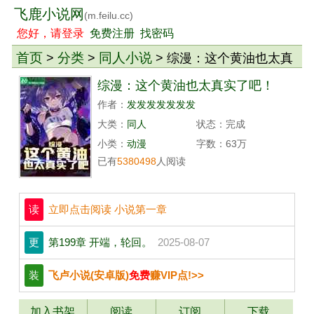
飞鹿小说网
(m.feilu.cc)
您好，请登录
免费注册
找密码
首页
分类
同人小说
>
>
> 综漫：这个黄油也太真
实了吧！
综漫：这个黄油也太真实了吧！
作者：
发发发发发发发
大类：
同人
状态：完成
小类：
动漫
字数：63万
已有
5380498
人阅读
读
立即点击阅读 小说第一章
更
第199章 开端，轮回。
2025-08-07
装
飞卢小说(安卓版)
免费
赚VIP点!>>
加入书架
阅读
订阅
下载