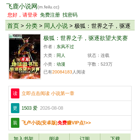
飞鹿小说网
(m.feilu.cc)
您好，请登录
免费注册
找密码
首页
分类
同人小说
>
>
> 极狐：世界之子，驱逐
欲望大奖赛
极狐：世界之子，驱逐欲望大奖赛
作者：
东风不过
大类：
同人
状态：连载
小类：
动漫
字数：523万
已有
20084183
人阅读
读
立即点击阅读 小说第一章
更
1503 爱
2026-08-08
装
飞卢小说(安卓版)
免费
赚VIP点!>>
加入书架
阅读
订阅
下载