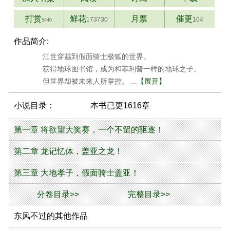
打赏
鲜花
月票
催更
173730
104
5440
作品简介:
江世穿越到假面骑士极狐的世界。
获得地球图书馆，成为和菲利普一样的地球之子。
但世界却被未来人所掌控。 ...
【展开】
小说目录：
本书已更1616章
第一章 将欲望大奖赛，一个不留的驱逐！
第二章 龙记忆体，盖亚之龙！
第三章 大地孝子，假面骑士盖亚！
分卷目录>>
完整目录>>
东风不过的其他作品