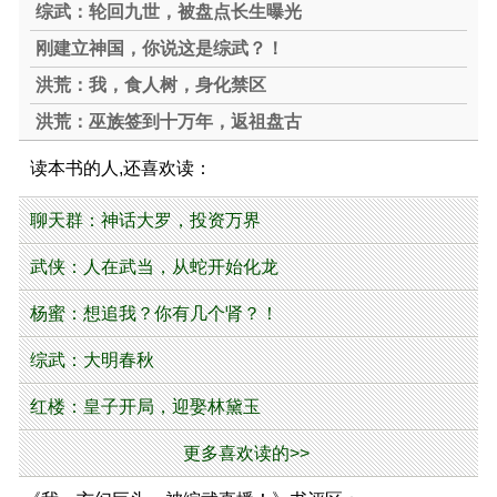
综武：轮回九世，被盘点长生曝光
刚建立神国，你说这是综武？！
洪荒：我，食人树，身化禁区
洪荒：巫族签到十万年，返祖盘古
读本书的人,还喜欢读：
聊天群：神话大罗，投资万界
武侠：人在武当，从蛇开始化龙
杨蜜：想追我？你有几个肾？！
综武：大明春秋
红楼：皇子开局，迎娶林黛玉
更多喜欢读的>>