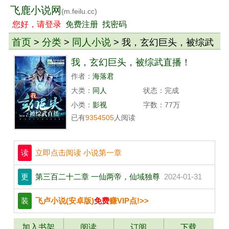
飞鹿小说网
(m.feilu.cc)
您好，请登录
免费注册
找密码
首页
分类
同人小说
>
>
> 我，玄幻巨头，被综武
直播！
我，玄幻巨头，被综武直播！
作者：
海落君
大类：
同人
状态：完成
小类：
影视
字数：77万
已有
9354505
人阅读
读
立即点击阅读 小说第一章
更
第三百二十二章 一仙两帝，仙域独尊
2024-01-31
装
飞卢小说(安卓版)
免费
赚VIP点!>>
加入书架
阅读
订阅
下载