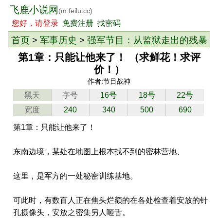
飞鹿小说网
(m.feilu.cc)
您好，请登录
免费注册
找密码
首页
军事历史
强军节目：从监狱走出的残暴
>
>
大将！
> 章节
第1章：只能让他来了！ （求鲜花！求评
价！）
作者:节目战神
黑天
字号
16号
18号
22号
宽度
240
340
500
690
第1章：只能让他来了！
东南边境，某处在地图上根本找不到的密林营地、
这里，是军方的一处秘密训练基地。
可此时，有数百人正在焦头烂额的在各处检查着安放的针
孔摄像头，安放之密集另人咂舌。