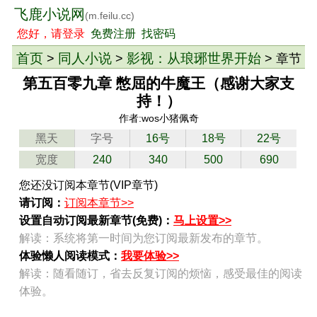
飞鹿小说网
(m.feilu.cc)
您好，请登录
免费注册
找密码
首页
同人小说
影视：从琅琊世界开始
>
>
> 章节
第五百零九章 憋屈的牛魔王（感谢大家支
持！）
作者:wos小猪佩奇
黑天
字号
16号
18号
22号
宽度
240
340
500
690
您还没订阅本章节(VIP章节)
请订阅：
订阅本章节>>
设置自动订阅最新章节(免费)：
马上设置>>
解读：系统将第一时间为您订阅最新发布的章节。
体验懒人阅读模式：
我要体验>>
解读：随看随订，省去反复订阅的烦恼，感受最佳的阅读
体验。